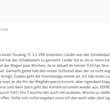
15:08
 einen Touareg 7L 3.2 VR6 erworben. Leider war das Schiebedach 
nd hat das Schiebedach zu gemacht. Leider hat er als er Heim ka
d der Wagen paar Wochen, da er aktuell eh keinen TÜV hat. Nun 
el. Gemacht getan hab den neuen Schlüssel aber der ist nicht ang
ringe. Zudem geht die Alarmanlage immer an. Ich hab einen La
e man an die Pin der Wegfahrsperre kommt, aber irgendwie klap
erre und dann dann geht das Kombiinstrument wieder aus. EEPRO
aunch X431 Pro 5 konnte den auch net auslesen. Müsste ja, heiße
 offen. Sollte sich nichts ergeben muss ich den wohl oder übel i