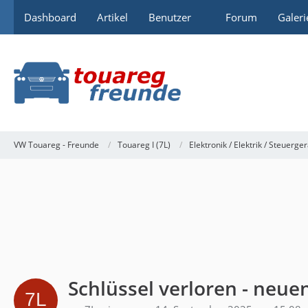
Dashboard
Artikel
Benutzer
Forum
Galeri
VW Touareg - Freunde
Touareg I (7L)
Elektronik / Elektrik / Steuerge
Schlüssel verloren - neue