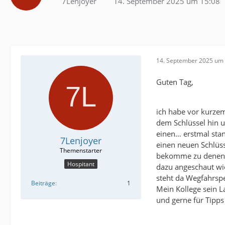
7Lenjoyer
14. September 2025 um 15:08
14. September 2025 um 
Guten Tag,
ich habe vor kurzem
dem Schlüssel hin u
einen… erstmal stan
7Lenjoyer
einen neuen Schlüss
bekomme zu denen b
Hospitant
dazu angeschaut wi
steht da Wegfahrsp
Beiträge
1
Mein Kollege sein L
und gerne für Tipps