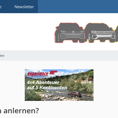
e
Newsletter
räte
n anlernen?