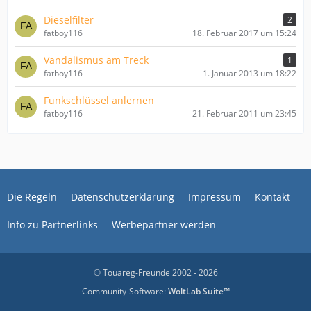
Dieselfilter
2
fatboy116
18. Februar 2017 um 15:24
Vandalismus am Treck
1
fatboy116
1. Januar 2013 um 18:22
Funkschlüssel anlernen
fatboy116
21. Februar 2011 um 23:45
Die Regeln
Datenschutzerklärung
Impressum
Kontakt
Info zu Partnerlinks
Werbepartner werden
© Touareg-Freunde 2002 - 2026
Community-Software:
WoltLab Suite™