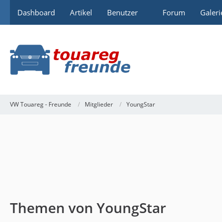
Dashboard
Artikel
Benutzer
Forum
Galeri
VW Touareg - Freunde
Mitglieder
YoungStar
Themen von YoungStar