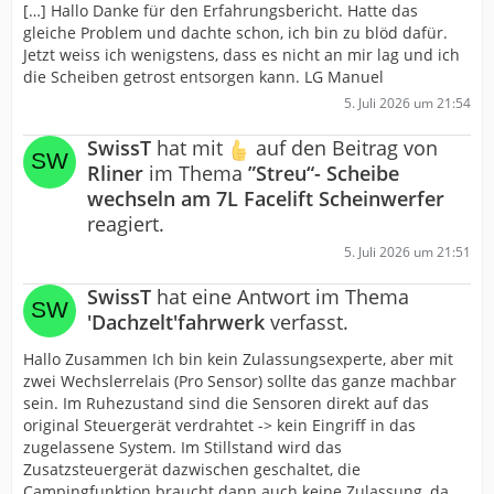
[…] Hallo Danke für den Erfahrungsbericht. Hatte das
gleiche Problem und dachte schon, ich bin zu blöd dafür.
Jetzt weiss ich wenigstens, dass es nicht an mir lag und ich
die Scheiben getrost entsorgen kann. LG Manuel
5. Juli 2026 um 21:54
SwissT
hat mit
auf den Beitrag von
Rliner
im Thema
”Streu“- Scheibe
wechseln am 7L Facelift Scheinwerfer
reagiert.
5. Juli 2026 um 21:51
SwissT
hat eine Antwort im Thema
'Dachzelt'fahrwerk
verfasst.
Hallo Zusammen Ich bin kein Zulassungsexperte, aber mit
zwei Wechslerrelais (Pro Sensor) sollte das ganze machbar
sein. Im Ruhezustand sind die Sensoren direkt auf das
original Steuergerät verdrahtet -> kein Eingriff in das
zugelassene System. Im Stillstand wird das
Zusatzsteuergerät dazwischen geschaltet, die
Campingfunktion braucht dann auch keine Zulassung, da