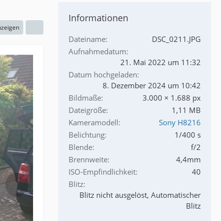
Informationen
nzeigen
Dateiname
DSC_0211.JPG
Aufnahmedatum
21. Mai 2022 um 11:32
Datum hochgeladen
8. Dezember 2024 um 10:42
Bildmaße
3.000 × 1.688 px
Dateigröße
1,11 MB
Kameramodell
Sony H8216
Belichtung
1/400 s
Blende
f/2
Brennweite
4,4mm
ISO-Empfindlichkeit
40
Blitz
Blitz nicht ausgelöst, Automatischer
Blitz