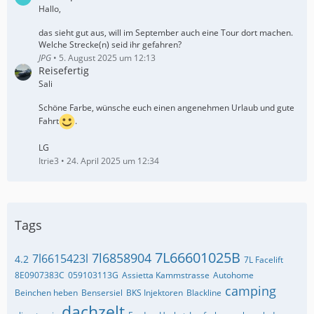
Hallo,
das sieht gut aus, will im September auch eine Tour dort machen.
Welche Strecke(n) seid ihr gefahren?
JPG
5. August 2025 um 12:13
Reisefertig
Sali
Schöne Farbe, wünsche euch einen angenehmen Urlaub und gute
Fahrt
.
LG
Itrie3
24. April 2025 um 12:34
Tags
7L66601025B
7l6858904
7l6615423l
4.2
7L Facelift
8E0907383C
059103113G
Assietta Kammstrasse
Autohome
camping
Beinchen heben
Bensersiel
BKS Injektoren
Blackline
dachzelt