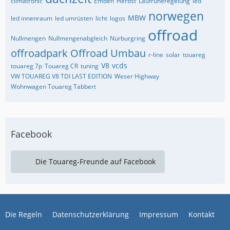
climatronic
Emden
Herbst
Laufruheregelung
led
norwegen
MBW
led innenraum
led umrüsten
licht
logos
offroad
Nullmengen
Nullmengenabgleich
Nürburgring
offroadpark
Offroad Umbau
r-line
solar
touareg
V8
vcds
touareg 7p
Touareg CR
tuning
VW TOUAREG V8 TDI LAST EDITION
Weser Highway
Wohnwagen Touareg Tabbert
Facebook
Die Touareg-Freunde auf Facebook
Die Regeln
Datenschutzerklärung
Impressum
Kontakt