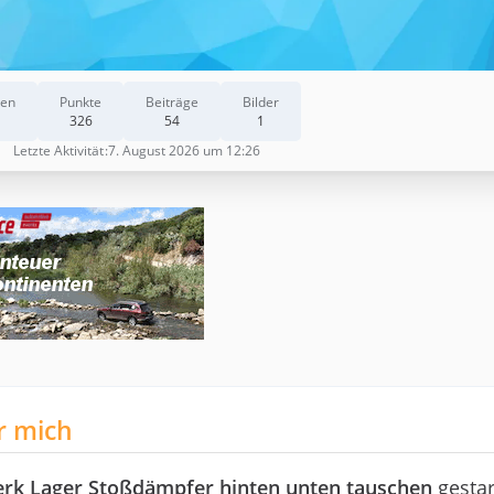
nen
Punkte
Beiträge
Bilder
326
54
1
Letzte Aktivität
7. August 2026 um 12:26
r mich
erk Lager Stoßdämpfer hinten unten tauschen
gestar