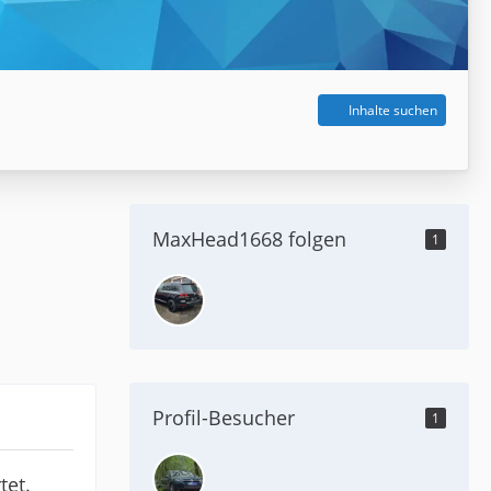
Inhalte suchen
MaxHead1668 folgen
1
Profil-Besucher
1
tet.