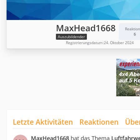
MaxHead1668
Reaktio
6
Auszubildender
Registrierungsdatum
24. Oktober 2024
Letzte Aktivitäten
Reaktionen
Übe
MaxHead1668
hat das Thema
Luftfahrw