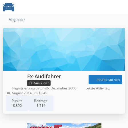
Mitglieder
Ex-Audifahrer
Inhalte suchen
TF-Ausbilder
Registrierungsdatum
6. Dezember 2006
Letzte Aktivität
30. August 2014 um 18:49
Punkte
Beiträge
8.890
1.714