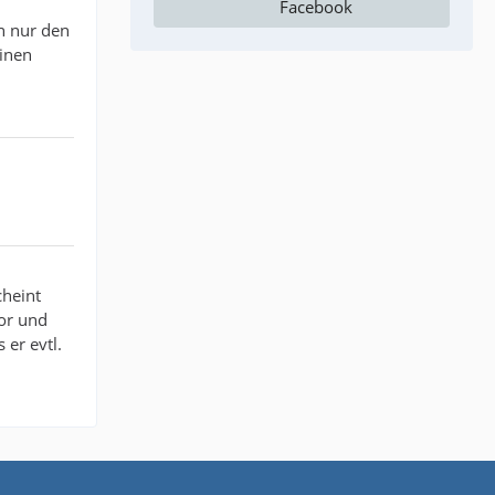
Facebook
n nur den
einen
cheint
or und
er evtl.