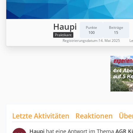
Haupi
Punkte
Beiträge
100
15
Praktikant
Registrierungsdatum
14. Mai 2025
Le
Letzte Aktivitäten
Reaktionen
Übe
Haupi
hat eine Antwort im Thema
AGR Kü