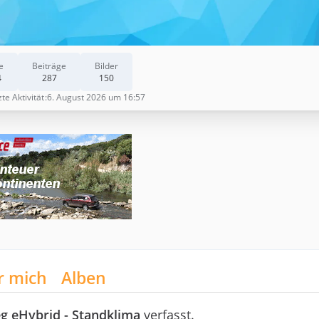
e
Beiträge
Bilder
4
287
150
zte Aktivität
6. August 2026 um 16:57
r mich
Alben
g eHybrid - Standklima
verfasst.