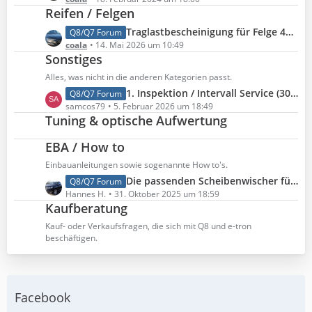
e
Reifen / Felgen
e
t
i
z
L
Traglastbescheinigung für Felge 4M0601025CP
Q8/Q7 Forum
t
t
e
coala
14. Mai 2026 um 10:49
r
e
Sonstiges
t
ä
B
z
Alles, was nicht in die anderen Kategorien passt.
g
e
t
L
1. Inspektion / Intervall Service (30.000 km) beim RS Q8, die Kosten und wann es soweit war.
Q8/Q7 Forum
e
i
e
e
samcos79
5. Februar 2026 um 18:49
t
B
Tuning & optische Aufwertung
t
r
e
z
ä
i
EBA / How to
t
g
t
e
Einbauanleitungen sowie sogenannte How to's.
e
r
B
L
Die passenden Scheibenwischer für den Q8
Q8/Q7 Forum
ä
e
e
Hannes H.
31. Oktober 2025 um 18:59
g
i
Kaufberatung
t
e
t
z
Kauf- oder Verkaufsfragen, die sich mit Q8 und e-tron
r
t
beschäftigen.
ä
e
g
B
e
e
i
Facebook
t