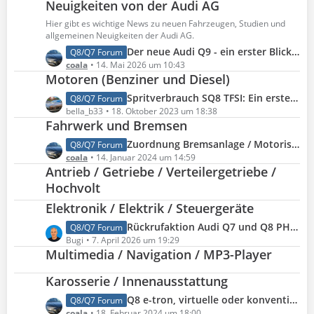
Neuigkeiten von der Audi AG
t
z
Hier gibt es wichtige News zu neuen Fahrzeugen, Studien und
t
allgemeinen Neuigkeiten der Audi AG.
e
L
Der neue Audi Q9 - ein erster Blick in den Innenraum
Q8/Q7 Forum
B
e
coala
14. Mai 2026 um 10:43
e
Motoren (Benziner und Diesel)
t
i
z
L
Spritverbrauch SQ8 TFSI: Ein erstes Resümee nach 4.400 km
Q8/Q7 Forum
t
t
e
bella_b33
18. Oktober 2023 um 18:38
r
e
Fahrwerk und Bremsen
t
ä
B
z
L
Zuordnung Bremsanlage / Motorisierung: Welche Bremsanlagen gibt es beim Audi Q8 / Q7
Q8/Q7 Forum
g
e
t
e
coala
14. Januar 2024 um 14:59
e
i
e
Antrieb / Getriebe / Verteilergetriebe /
t
t
B
z
Hochvolt
r
e
t
ä
Elektronik / Elektrik / Steuergeräte
i
e
g
t
L
Rückrufaktion Audi Q7 und Q8 PHEV (KBA 15663R, Audi 93QQ)
Q8/Q7 Forum
B
e
r
e
Bugi
7. April 2026 um 19:29
e
ä
Multimedia / Navigation / MP3-Player
t
i
g
z
t
Karosserie / Innenausstattung
e
t
r
e
ä
L
Q8 e-tron, virtuelle oder konventionelle Außenspiegel?
Q8/Q7 Forum
B
g
e
coala
18. Februar 2024 um 18:00