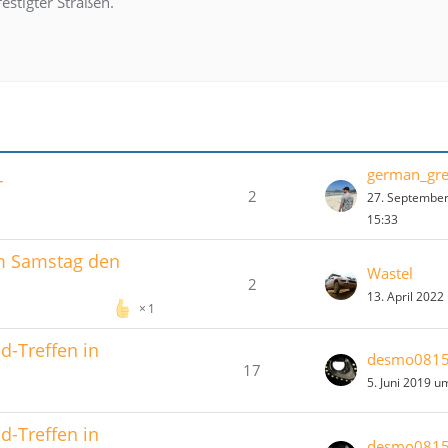
estigter Straßen.
german_gr
T
2
27. Septembe
15:33
m Samstag den
Wastel
2
13. April 2022
1
ad-Treffen in
desmo081
17
5. Juni 2019 u
ad-Treffen in
desmo081