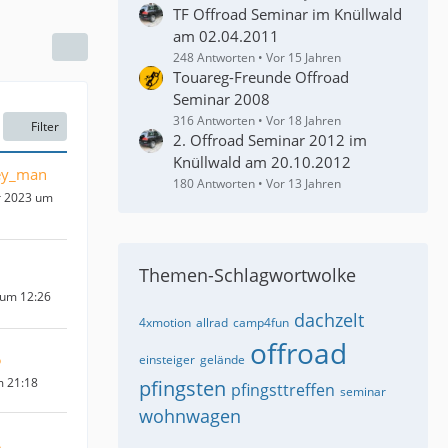
TF Offroad Seminar im Knüllwald
am 02.04.2011
248 Antworten
Vor 15 Jahren
Touareg-Freunde Offroad
Seminar 2008
316 Antworten
Vor 18 Jahren
Filter
2. Offroad Seminar 2012 im
Knüllwald am 20.10.2012
ey_man
180 Antworten
Vor 13 Jahren
r 2023 um
Themen-Schlagwortwolke
 um 12:26
dachzelt
4xmotion
allrad
camp4fun
offroad
5
einsteiger
gelände
m 21:18
pfingsten
pfingsttreffen
seminar
wohnwagen
5