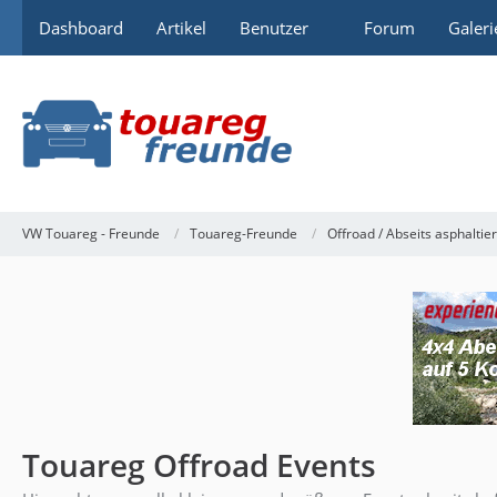
Dashboard
Artikel
Benutzer
Forum
Galeri
VW Touareg - Freunde
Touareg-Freunde
Offroad / Abseits asphaltie
Touareg Offroad Events