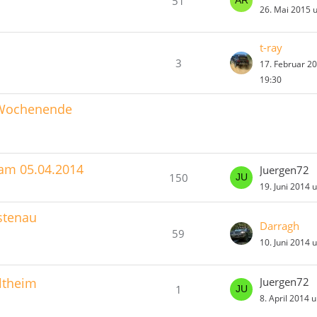
51
26. Mai 2015 
t-ray
3
17. Februar 2
19:30
m Wochenende
 am 05.04.2014
Juergen72
150
19. Juni 2014 
rstenau
Darragh
59
10. Juni 2014 
ltheim
Juergen72
1
8. April 2014 