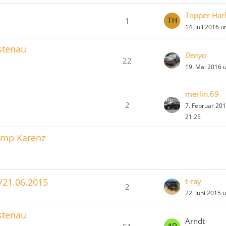
Topper Har
1
14. Juli 2016 
rstenau
Denyo
22
19. Mai 2016 
merlin.69
2
7. Februar 20
21:25
Camp Karenz
/21.06.2015
t-ray
2
22. Juni 2015 
rstenau
Arndt