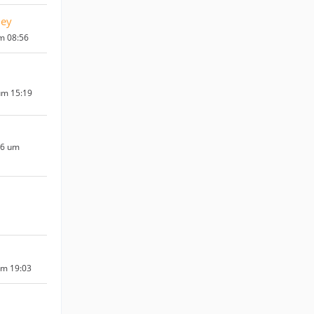
ley
um 08:56
um 15:19
16 um
um 19:03