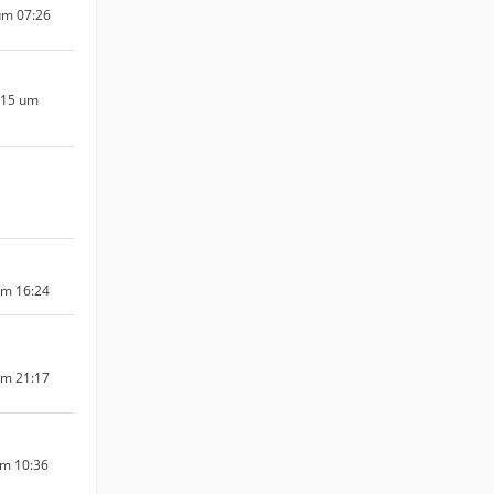
um 07:26
015 um
um 16:24
um 21:17
um 10:36