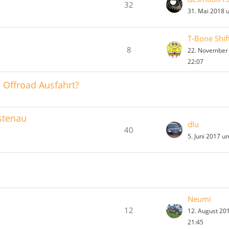
32
31. Mai 2018 
T-Bone Shif
8
22. November
22:07
n Offroad Ausfahrt?
rstenau
dlu
40
5. Juni 2017 u
Neumi
12
12. August 20
21:45