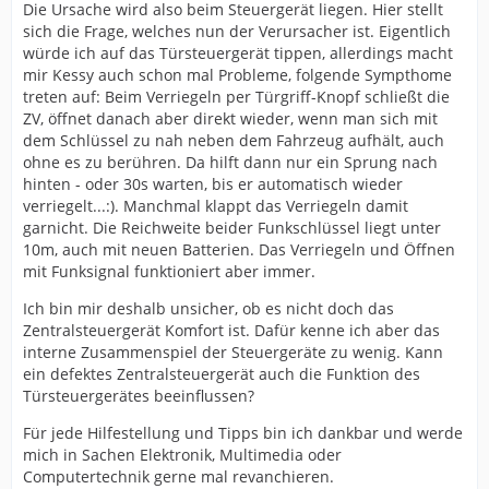
Die Ursache wird also beim Steuergerät liegen. Hier stellt
sich die Frage, welches nun der Verursacher ist. Eigentlich
würde ich auf das Türsteuergerät tippen, allerdings macht
mir Kessy auch schon mal Probleme, folgende Sympthome
treten auf: Beim Verriegeln per Türgriff-Knopf schließt die
ZV, öffnet danach aber direkt wieder, wenn man sich mit
dem Schlüssel zu nah neben dem Fahrzeug aufhält, auch
ohne es zu berühren. Da hilft dann nur ein Sprung nach
hinten - oder 30s warten, bis er automatisch wieder
verriegelt...:). Manchmal klappt das Verriegeln damit
garnicht. Die Reichweite beider Funkschlüssel liegt unter
10m, auch mit neuen Batterien. Das Verriegeln und Öffnen
mit Funksignal funktioniert aber immer.
Ich bin mir deshalb unsicher, ob es nicht doch das
Zentralsteuergerät Komfort ist. Dafür kenne ich aber das
interne Zusammenspiel der Steuergeräte zu wenig. Kann
ein defektes Zentralsteuergerät auch die Funktion des
Türsteuergerätes beeinflussen?
Für jede Hilfestellung und Tipps bin ich dankbar und werde
mich in Sachen Elektronik, Multimedia oder
Computertechnik gerne mal revanchieren.