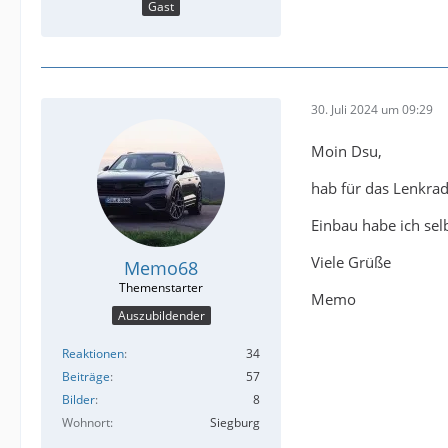
Gast
30. Juli 2024 um 09:29
Moin Dsu,
hab für das Lenkrad
Einbau habe ich sel
Viele Grüße
Memo68
Memo
Auszubildender
Reaktionen
34
Beiträge
57
Bilder
8
Wohnort
Siegburg