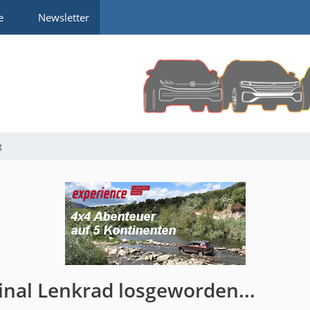
e
Newsletter
g
ginal Lenkrad losgeworden...