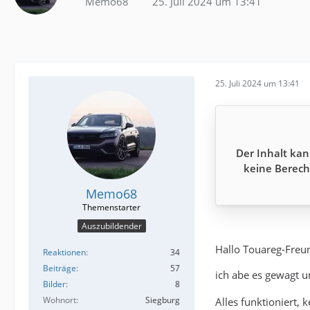
Memo68
25. Juli 2024 um 13:41
25. Juli 2024 um 13:41
Der Inhalt kan
keine Berech
Memo68
Auszubildender
Hallo Touareg-Freu
Reaktionen
34
Beiträge
57
ich abe es gewagt 
Bilder
8
Wohnort
Siegburg
Alles funktioniert,