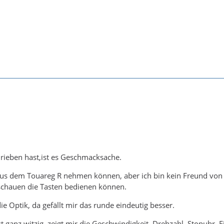
rieben hast,ist es Geschmacksache.
 aus dem Touareg R nehmen können, aber ich bin kein Freund vo
schauen die Tasten bedienen können.
 Optik, da gefällt mir das runde eindeutig besser.
st ganz witzig, zeigt mir die Geschwindigkeit, Drehzahl, Stopuhr,