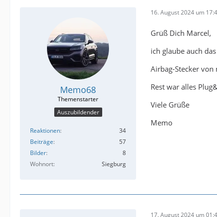
16. August 2024 um 17:
Grüß Dich Marcel,
ich glaube auch das 
Airbag-Stecker von 
Rest war alles Plug
Memo68
Viele Grüße
Auszubildender
Memo
Reaktionen
34
Beiträge
57
Bilder
8
Wohnort
Siegburg
17. August 2024 um 01: