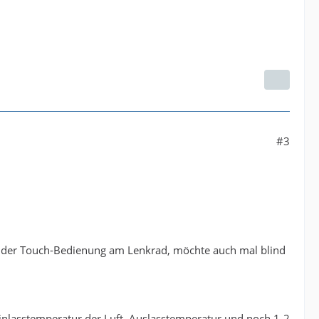
#3
n der Touch-Bedienung am Lenkrad, möchte auch mal blind
 Einlasstemperatur der Luft, Auslasstemperatur und noch 1-2