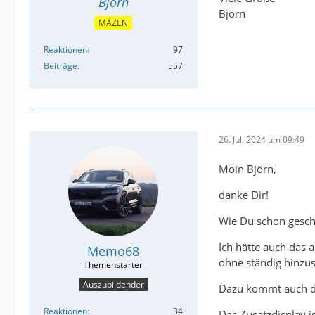
Björn
Björn
MÄZEN
Reaktionen
97
Beiträge
557
26. Juli 2024 um 09:49
Moin Björn,
danke Dir!
Wie Du schon gesch
Ich hätte auch das
Memo68
ohne ständig hinzu
Auszubildender
Dazu kommt auch die
Reaktionen
34
Das Zusatzdisplay i