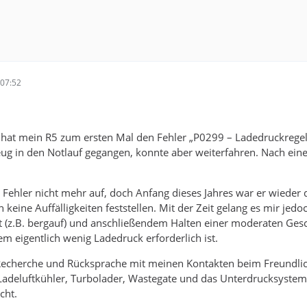
07:52
 hat mein R5 zum ersten Mal den Fehler „P0299 – Ladedruckregel
eug in den Notlauf gegangen, konnte aber weiterfahren. Nach ein
 Fehler nicht mehr auf, doch Anfang dieses Jahres war er wiede
eine Auffälligkeiten feststellen. Mit der Zeit gelang es mir jedoch
t (z.B. bergauf) und anschließendem Halten einer moderaten Gesch
em eigentlich wenig Ladedruck erforderlich ist.
echerche und Rücksprache mit meinen Kontakten beim Freundlic
Ladeluftkühler, Turbolader, Wastegate und das Unterdrucksystem.
cht.