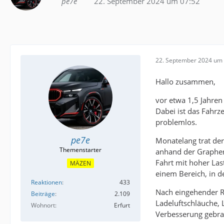
pe7e
22. September 2024 um 07:52
22. September 2024 um 
Hallo zusammen,
vor etwa 1,5 Jahren
Dabei ist das Fahrz
problemlos.
pe7e
Monatelang trat der
anhand der Graphen k
Fahrt mit hoher Las
MÄZEN
einem Bereich, in d
Reaktionen
433
Nach eingehender R
Beiträge
2.109
Ladeluftschläuche, 
Wohnort
Erfurt
Verbesserung gebra