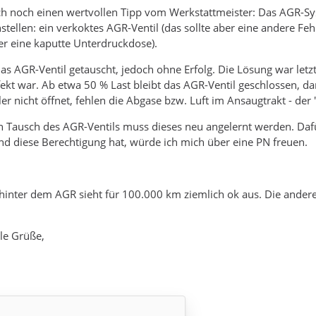
ch noch einen wertvollen Tipp vom Werkstattmeister: Das AGR-Sy
stellen: ein verkoktes AGR-Ventil (das sollte aber eine andere F
er eine kaputte Unterdruckdose).
as AGR-Ventil getauscht, jedoch ohne Erfolg. Die Lösung war let
kt war. Ab etwa 50 % Last bleibt das AGR-Ventil geschlossen, da
r nicht öffnet, fehlen die Abgase bzw. Luft im Ansaugtrakt - der 
h Tausch des AGR-Ventils muss dieses neu angelernt werden. Daf
and diese Berechtigung hat, würde ich mich über eine PN freuen.
hinter dem AGR sieht für 100.000 km ziemlich ok aus. Die ande
le Grüße,