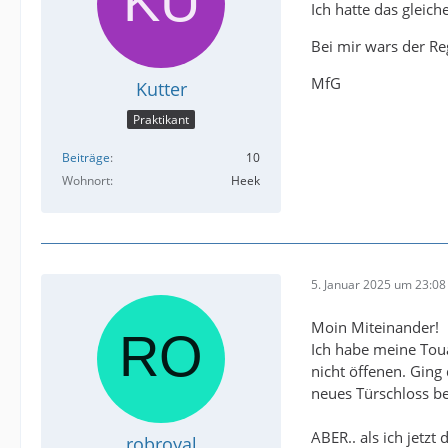
Ich hatte das gleic
Bei mir wars der Re
MfG
Kutter
Praktikant
Beiträge
10
Wohnort
Heek
5. Januar 2025 um 23:08
Moin Miteinander!
Ich habe meine Touar
nicht öffenen. Ging
neues Türschloss bes
ABER.. als ich jetzt
robroyal