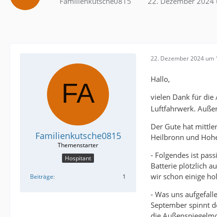
Familienkutsche0815
22. Dezember 2024
22. Dezember 2024 um 
Hallo,
vielen Dank für d
Luftfahrwerk. Auße
Der Gute hat mittl
Familienkutsche0815
Heilbronn und Hohen
- Folgendes ist pass
Hospitant
Batterie plötzlich 
wir schon einige ho
Beiträge
1
- Was uns aufgefall
September spinnt d
die Außenspiegelmo