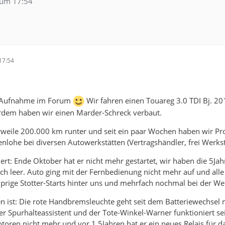
 um 17:54
17:54
ie Aufnahme im Forum
Wir fahren einen Touareg 3.0 TDI Bj. 20
rdem haben wir einen Marder-Schreck verbaut.
erweile 200.000 km runter und seit ein paar Wochen haben wir P
lohe bei diversen Autowerkstätten (Vertragshändler, frei Werkst
iert: Ende Oktober hat er nicht mehr gestartet, wir haben die 5Jah
auch leer. Auto ging mit der Fernbedienung nicht mehr auf und a
lprige Stotter-Starts hinter uns und mehrfach nochmal bei der We
en ist: Die rote Handbremsleuchte geht seit dem Batteriewechsel n
er Spurhalteassistent und der Tote-Winkel-Warner funktioniert 
toren nicht mehr und vor 1,5Jahren hat er ein neues Relais für 