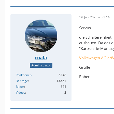
19. Juni 2025 um 17:46
Servus,
die Schaltereinhei
ausbauen. Da das o
"Karosserie-Montag
coala
Volkswagen AG erW
Administrator
Grüße
Reaktionen
2.148
Robert
Beiträge
13.461
Bilder
374
Videos
2