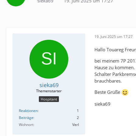
sieka69
19. Juni 2025 um 17:27
19. Juni 2025 um 17:27
Hallo Touareg Freu
bei meinem 7P 2013 
Hause zu kommen. B
Schalter Parkbremse
brauchbares.
sieka69
Beste Grüße
Hospitant
sieka69
Reaktionen
1
Beiträge
2
Wohnort
Verl