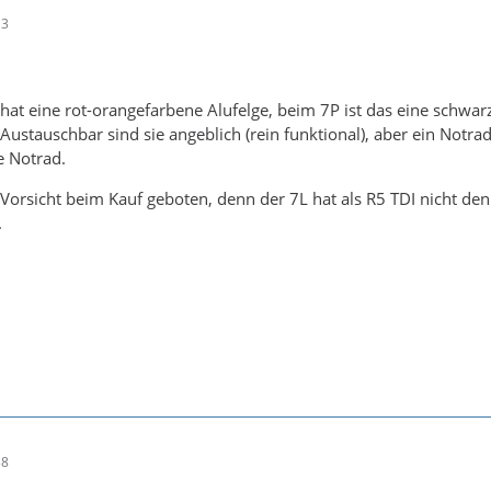
13
at eine rot-orangefarbene Alufelge, beim 7P ist das eine schwar
Austauschbar sind sie angeblich (rein funktional), aber ein Notr
e Notrad.
s Vorsicht beim Kauf geboten, denn der 7L hat als R5 TDI nicht d
.
38