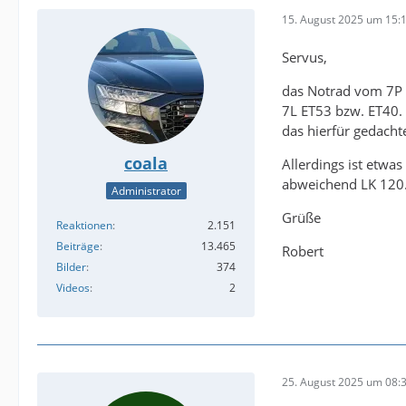
15. August 2025 um 15:
Servus,
das Notrad vom 7P h
7L ET53 bzw. ET40. 
das hierfür gedacht
coala
Allerdings ist etwa
abweichend LK 120
Administrator
Grüße
Reaktionen
2.151
Beiträge
13.465
Robert
Bilder
374
Videos
2
25. August 2025 um 08: