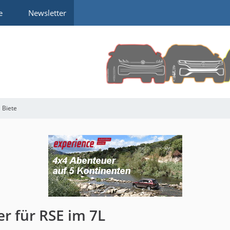
e
Newsletter
Biete
er für RSE im 7L