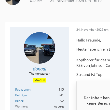
donadi
24. November 2025 um 16:19
24. November 2025 um 
Hallo Freunde,
Heute habe ich ein 
Kopfhörer für das W
RSE von Johnson Con
donadi
Zustand ist Top
MÄZEN
Reaktionen
115
Beiträge
841
Der Inhalt kan
Bilder
92
keine Berech
Wohnort
Asperg