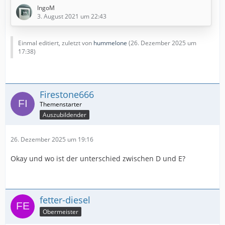
Am Quadlockstecker (grüner Steckerteil) PIN 5 und 11.
IngoM
Am Stecker der PFSE PIN 4 und 5.
3. August 2021 um 22:43
Einmal editiert, zuletzt von
hummelone
(
26. Dezember 2025 um
17:38
)
Der Inhalt kann nicht angezeigt werden, da Sie
keine Berechtigung haben, diesen Inhalt zu sehen.
Firestone666
Der Inhalt kann nicht angezeigt werden, da Sie
Auszubildender
keine Berechtigung haben, diesen Inhalt zu sehen.
26. Dezember 2025 um 19:16
Okay und wo ist der unterschied zwischen D und E?
Der Inhalt kann nicht angezeigt werden, da Sie
keine
fetter-diesel
…
Obermeister