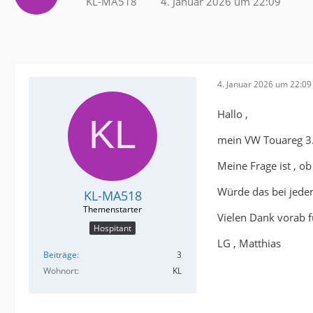
KL-MA518
4. Januar 2026 um 22:09
4. Januar 2026 um 22:09
Hallo ,
mein VW Touareg 3.
Meine Frage ist , o
Würde das bei jedem
KL-MA518
Vielen Dank vorab fü
Hospitant
LG , Matthias
Beiträge
3
Wohnort
KL