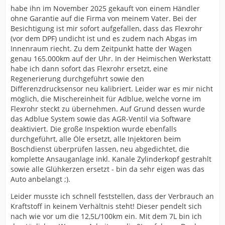
habe ihn im November 2025 gekauft von einem Händler
ohne Garantie auf die Firma von meinem Vater. Bei der
Besichtigung ist mir sofort aufgefallen, dass das Flexrohr
(vor dem DPF) undicht ist und es zudem nach Abgas im
Innenraum riecht. Zu dem Zeitpunkt hatte der Wagen
genau 165.000km auf der Uhr. In der Heimischen Werkstatt
habe ich dann sofort das Flexrohr ersetzt, eine
Regenerierung durchgeführt sowie den
Differenzdrucksensor neu kalibriert. Leider war es mir nicht
möglich, die Mischereinheit für Adblue, welche vorne im
Flexrohr steckt zu übernehmen. Auf Grund dessen wurde
das Adblue System sowie das AGR-Ventil via Software
deaktiviert. Die große Inspektion wurde ebenfalls
durchgeführt, alle Öle ersetzt, alle Injektoren beim
Boschdienst überprüfen lassen, neu abgedichtet, die
komplette Ansauganlage inkl. Kanäle Zylinderkopf gestrahlt
sowie alle Glühkerzen ersetzt - bin da sehr eigen was das
Auto anbelangt ;).
Leider musste ich schnell feststellen, dass der Verbrauch an
Kraftstoff in keinem Verhältnis steht! Dieser pendelt sich
nach wie vor um die 12,5L/100km ein. Mit dem 7L bin ich