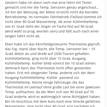
Gestern habe ich dann noch mal eine Fahrt mit Tester
gemacht und mir die Temp. Sensoren genau angeschaut...
ich bin der Meinung, der Motor erreicht nicht die korrekte
Betriebstemp. Im normalen Fahrbetrieb (Teillast) komme ich
nicht über 80 Grad Wassertemp. Ab einer Kühlmitteltemp.
von 61 Grad steht der Zeiger im Tacho fest auf 90 Grad
(wird wohl so prog. worden sein) und fällt auch nach einer
langen Fahrt nicht ab.
Eben habe ich das Kennfeldgesteuerte Thermostat geprüft,
das Fzg. stand über Nacht, alle Temp. Sensoren bei ~ 10
Grad, Motor an und direkt auf 2500 Touren gehalten,
Kühlmitteltemp. ging nicht über 72 Grad, Ausgang
Kühlmitteltemp. Kühler blieb vorerst bei 10 Grad stehen,
demnach kann das Thermostat nicht offen gestanden
haben. Erst mit steigender Temp. änderte sich der Wert
Ausgang Kühlmitteltemp. Kühler. passend zur
Kühlmitteltemp. Kenne einige Fahrzeuge, die das
Thermostat im Leerlauf ohne große Last bei einer gewissen
Temp. aufmachen, da der Wert sich von 90 Grad auf 70
Grad änderte, wird es wohlmöglich seine Richtigkeit haben.
Bin im Anschluss mit dem Auto noch eine Strecke gefahren,
Wassertemp. ging nicht über 80 Grad, erst nachdem ich