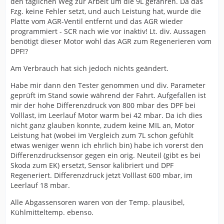
den täglichen Weg zur Arbeit um die 9L gefahren. Da das
Fzg. keine Fehler setzt, und auch Leistung hat, wurde die
Platte vom AGR-Ventil entfernt und das AGR wieder
programmiert - SCR nach wie vor inaktiv! Lt. div. Aussagen
benötigt dieser Motor wohl das AGR zum Regenerieren vom
DPF!?
Am Verbrauch hat sich jedoch nichts geändert.
Habe mir dann den Tester genommen und div. Parameter
geprüft im Stand sowie während der Fahrt. Aufgefallen ist
mir der hohe Differenzdruck von 800 mbar des DPF bei
Volllast, im Leerlauf Motor warm bei 42 mbar. Da ich dies
nicht ganz glauben konnte, zudem keine MIL an, Motor
Leistung hat (wobei im Vergleich zum 7L schon gefühlt
etwas weniger wenn ich ehrlich bin) habe ich vorerst den
Differenzdrucksensor gegen ein orig. Neuteil (gibt es bei
Skoda zum EK) ersetzt, Sensor kalibriert und DPF
Regeneriert. Differenzdruck jetzt Volllast 600 mbar, im
Leerlauf 18 mbar.
Alle Abgassensoren waren von der Temp. plausibel,
Kühlmitteltemp. ebenso.