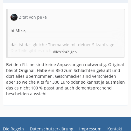
Zitat von pe7e
hi Mike,
das ist das gleiche Thema wie mit deiner Sitzanfrage.
Die Teile gibt es nicht geschenkt.
Alles anzeigen
Bei den R-Line sind keine Anpassungen notwendig. Original
Auch bei den originalen Teilen sind ziemliche
bleibt Original. Habe ein R50 zum Schlachten gekauft und
Anpassung nötig. Um das zu umgehen müsste man
dort alles übernommen. Geschmäcker sind verschieden
Front und Heckschürze tauschen.
aber so welche Kits für 300 Euro oder so kannst ja ausmalen
das es nicht 100 % passt und auch dementsprechend
Ich habe noch Kotflügelverbreiterungen für den 7L FL
bescheiden aussieht.
für nicht R-Line Modelle. Sind zum Kleben und
Schrauben mit ABE - Hersteller ist eine Ösi Firma. Die
passgenaugkeit ist fast perfekt. Es wurden m.W.n.
davon 25 Stück gefertigt. Es ist ohne
Schwellerverbteiterungen. Man kann also einen
ziemlichen Offroad Look hinbekommen und breitete
Gruß Peter
Die Regeln
Datenschutzerklärung
Impressum
Kontakt