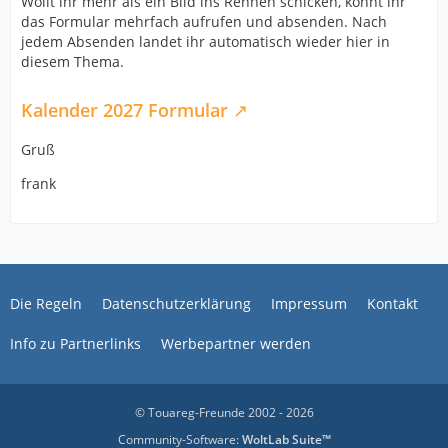
Wollt ihr mehr als ein Bild ins Rennen schicken, könnt ihr
das Formular mehrfach aufrufen und absenden. Nach
jedem Absenden landet ihr automatisch wieder hier in
diesem Thema.
Kalender 2027 Formular
Gruß
frank
Die Regeln
Datenschutzerklärung
Impressum
Kontakt
Info zu Partnerlinks
Werbepartner werden
© Touareg-Freunde 2002 - 2026
Community-Software:
WoltLab Suite™