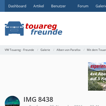
Dashboard
Artikel
Benutzer
Forum
Galeri
VW Touareg - Freunde
Galerie
Alben von Parafox
Mit dem Touar
IMG 8438