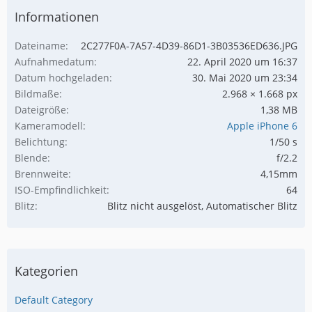
Informationen
Dateiname
2C277F0A-7A57-4D39-86D1-3B03536ED636.JPG
Aufnahmedatum
22. April 2020 um 16:37
Datum hochgeladen
30. Mai 2020 um 23:34
Bildmaße
2.968 × 1.668 px
Dateigröße
1,38 MB
Kameramodell
Apple iPhone 6
Belichtung
1/50 s
Blende
f/2.2
Brennweite
4,15mm
ISO-Empfindlichkeit
64
Blitz
Blitz nicht ausgelöst, Automatischer Blitz
Kategorien
Default Category