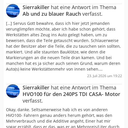
Sierrakiller
hat eine Antwort im Thema
Ab und zu blauer Rauch
verfasst.
[…] Servus Gott bewahre, dass ich hier jetzt jemanden
verunglimpfen möchte, aber ich habe schon gehört, dass
Werkstätten altes Zeug ins Auto gelegt haben, um zu
beweisen, dass die Teile getauscht wurden. Schlauerweise
hat der Besitzer aber die Teile, die zu tauschen sein sollten,
markiert. Und alle staunten Bauklötze, wie denn die
Markierungen an die neuen Teile dran kamen. Und bei
manchen hat es ja sicher auch seinen Grund, warum deren
Auto(s) keine Werkstättenmehr von innen sehen.…
23. Juli 2026 um 19:22
Sierrakiller
hat eine Antwort im Thema
HVO100 für den 240PS TDI CASA- Motor
verfasst.
Okay, danke. Seltsamerweise hab ich es von anderen
HVO100- Fahrern genau anders herum gehört, was den
Mehrverbrauch und die Additive angeht, Einer hat mir
sogar erzählt, dass er das, was er an Mehrpreis/Liter durch