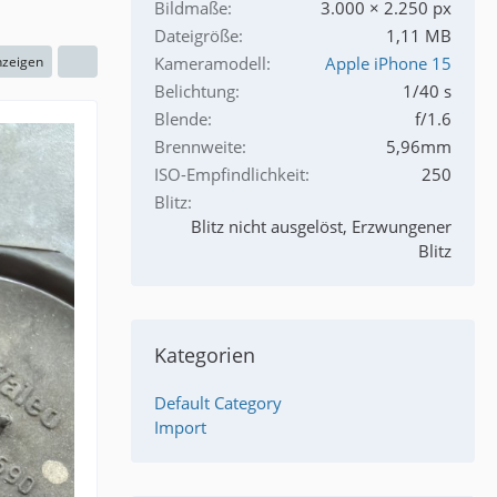
Bildmaße
3.000 × 2.250 px
Dateigröße
1,11 MB
nzeigen
Kameramodell
Apple iPhone 15
Belichtung
1/40 s
Blende
f/1.6
Brennweite
5,96mm
ISO-Empfindlichkeit
250
Blitz
Blitz nicht ausgelöst, Erzwungener
Blitz
Kategorien
Default Category
Import