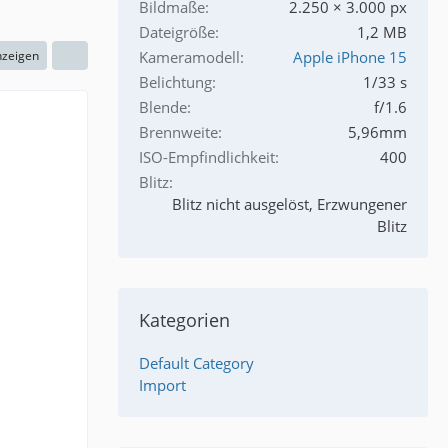
Bildmaße
2.250 × 3.000 px
Dateigröße
1,2 MB
nzeigen
Kameramodell
Apple iPhone 15
Belichtung
1/33 s
Blende
f/1.6
Brennweite
5,96mm
ISO-Empfindlichkeit
400
Blitz
Blitz nicht ausgelöst, Erzwungener
Blitz
Kategorien
Default Category
Import