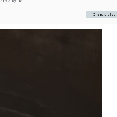
218 Zugriffe
Originalgröße a