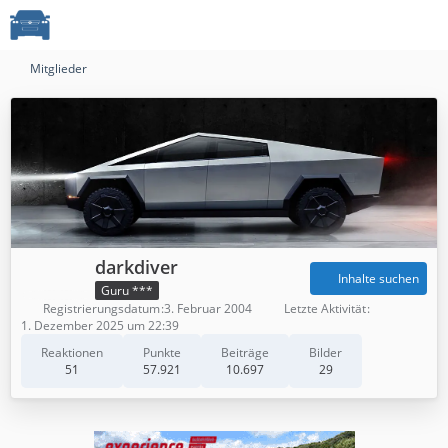
Mitglieder
darkdiver
Inhalte suchen
Guru ***
Registrierungsdatum
3. Februar 2004
Letzte Aktivität
1. Dezember 2025 um 22:39
Reaktionen
Punkte
Beiträge
Bilder
51
57.921
10.697
29