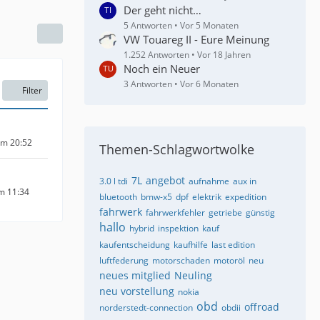
Der geht nicht…
5 Antworten
Vor 5 Monaten
VW Touareg II - Eure Meinung
1.252 Antworten
Vor 18 Jahren
Noch ein Neuer
3 Antworten
Vor 6 Monaten
Filter
um 20:52
Themen-Schlagwortwolke
7L
angebot
3.0 l tdi
aufnahme
aux in
um 11:34
bluetooth
bmw-x5
dpf
elektrik
expedition
fahrwerk
fahrwerkfehler
getriebe
günstig
hallo
hybrid
inspektion
kauf
kaufentscheidung
kaufhilfe
last edition
luftfederung
motorschaden
motoröl
neu
neues mitglied
Neuling
neu vorstellung
nokia
obd
offroad
norderstedt-connection
obdii