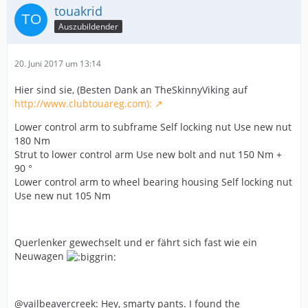
touakrid
Auszubildender
20. Juni 2017 um 13:14
Hier sind sie, (Besten Dank an TheSkinnyViking auf
http://www.clubtouareg.com):
Lower control arm to subframe Self locking nut Use new nut
180 Nm
Strut to lower control arm Use new bolt and nut 150 Nm +
90 °
Lower control arm to wheel bearing housing Self locking nut
Use new nut 105 Nm
Querlenker gewechselt und er fährt sich fast wie ein
Neuwagen
@vailbeavercreek: Hey, smarty pants. I found the