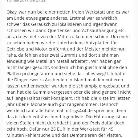
16. Mai 2017 um 21:22
Okay, war nun bei einer netten freien Werkstatt und es war
am Ende etwas
ganz
anderes. Erstmal war es wirklich
schwer das Geräusch zu lokalisieren und irgendwann
schlossen wir dann Querlenker und Achsaufhängung etc.
aus, da es mehr von der Mitte zu kommen schien. Um mehr
zu sehen haben wir die Unterbodenschutzplatten für
Getriebe und Motor entfernt und der Meister meinte nur,
"aha, da fehlen aber zwei Gummis und dort sieht man
eindeutig wie Metall an Metall arbeitet". Wir haben gar
nicht länger gesucht, sondern ich bin gleich mal ohne den
Platten probegefahren und siehe da - alles weg! Ich hatte
die Dinger zwecks Ausbeulen in Island mal demontieren
lassen und entweder wurden die schlampig eingebaut und
man hat die Gummis vergessen oder die sind generell nicht
auf lange Haltbarkeit konzipiert. Ich hab die Kiste im letzten
Jahr über 6 Monate auch gut rangenommen. Dennoch
werde ich auf alle Fälle mal mit sgs4x4.de sprechen, denn
das ist doch enttäuschend irgendwie. Die Halterung ist an
vielen Stellen nicht durchdacht und der Preis dafür doch
echt hoch. Dafür nur 25 EUR in der Werkstatt für 45
Minuten Fehlersuche und das Demontieren der Platten.