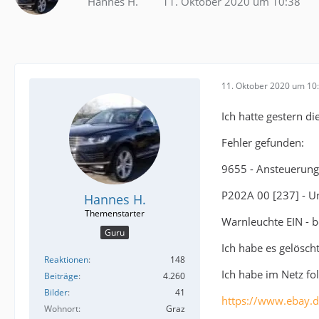
Hannes H.
11. Oktober 2020 um 10:38
11. Oktober 2020 um 10
Ich hatte gestern d
Fehler gefunden:
9655 - Ansteuerung
P202A 00 [237] - U
Hannes H.
Warnleuchte EIN - be
Guru
Ich habe es gelösch
Reaktionen
148
Ich habe im Netz fo
Beiträge
4.260
Bilder
41
https://www.ebay.
Wohnort
Graz