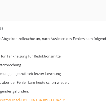
:38
ie Abgaskontrolleuchte an, nach Auslesen des Fehlers kam folgend
 für Tankheizung für Reduktionsmittel
nterbrechung
stätigt - geprüft seit letzter Löschung
t, aber der Fehler kam heute schon wieder.
lgendes gefunden:
de/itm/Diesel-Hei…0B/184389211942