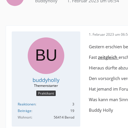
buddyholly
1. Februar 2023 um 06:54
1. Februar 2023 um 06:
Gestern erschien b
Fast
zeitgleich
ersc
Hieraus dürfte abzu
Den vorsorglich ver
buddyholly
Hat jemand im Foru
Praktikant
Was kann man Sinnv
Reaktionen
3
Buddy Holly
Beiträge
19
Wohnort
56414 Berod