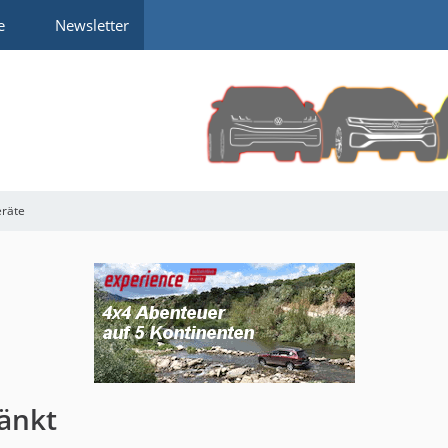
e
Newsletter
eräte
änkt