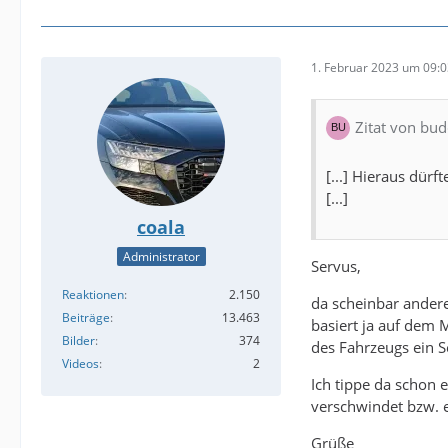
1. Februar 2023 um 09:
Zitat von bud
[...] Hieraus dür
[...]
coala
Administrator
Servus,
Reaktionen
2.150
da scheinbar andere
Beiträge
13.463
basiert ja auf dem 
Bilder
374
des Fahrzeugs ein S
Videos
2
Ich tippe da schon 
verschwindet bzw. er
Grüße