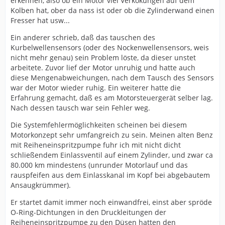
erkennen, also ob ein Motor viel Verkokungen auf dem
Kolben hat, ober da nass ist oder ob die Zylinderwand einen
Fresser hat usw...
Ein anderer schrieb, daß das tauschen des
Kurbelwellensensors (oder des Nockenwellensensors, weis
nicht mehr genau) sein Problem löste, da dieser unstet
arbeitete. Zuvor lief der Motor unruhig und hatte auch
diese Mengenabweichungen, nach dem Tausch des Sensors
war der Motor wieder ruhig. Ein weiterer hatte die
Erfahrung gemacht, daß es am Motorsteuergerät selber lag.
Nach dessen tausch war sein Fehler weg.
Die Systemfehlermöglichkeiten scheinen bei diesem
Motorkonzept sehr umfangreich zu sein. Meinen alten Benz
mit Reiheneinspritzpumpe fuhr ich mit nicht dicht
schließendem Einlassventil auf einem Zylinder, und zwar ca
80.000 km mindestens (unrunder Motorlauf und das
rauspfeifen aus dem Einlasskanal im Kopf bei abgebautem
Ansaugkrümmer).
Er startet damit immer noch einwandfrei, einst aber spröde
O-Ring-Dichtungen in den Druckleitungen der
Reiheneinspritzpumpe zu den Düsen hatten den