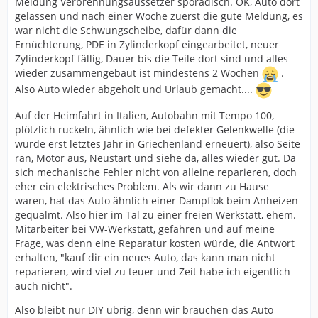
Meldung Verbrennungsaussetzer sporadisch. OK, Auto dort
gelassen und nach einer Woche zuerst die gute Meldung, es
war nicht die Schwungscheibe, dafür dann die
Ernüchterung, PDE in Zylinderkopf eingearbeitet, neuer
Zylinderkopf fällig, Dauer bis die Teile dort sind und alles
wieder zusammengebaut ist mindestens 2 Wochen
.
Also Auto wieder abgeholt und Urlaub gemacht....
Auf der Heimfahrt in Italien, Autobahn mit Tempo 100,
plötzlich ruckeln, ähnlich wie bei defekter Gelenkwelle (die
wurde erst letztes Jahr in Griechenland erneuert), also Seite
ran, Motor aus, Neustart und siehe da, alles wieder gut. Da
sich mechanische Fehler nicht von alleine reparieren, doch
eher ein elektrisches Problem. Als wir dann zu Hause
waren, hat das Auto ähnlich einer Dampflok beim Anheizen
gequalmt. Also hier im Tal zu einer freien Werkstatt, ehem.
Mitarbeiter bei VW-Werkstatt, gefahren und auf meine
Frage, was denn eine Reparatur kosten würde, die Antwort
erhalten, "kauf dir ein neues Auto, das kann man nicht
reparieren, wird viel zu teuer und Zeit habe ich eigentlich
auch nicht".
Also bleibt nur DIY übrig, denn wir brauchen das Auto