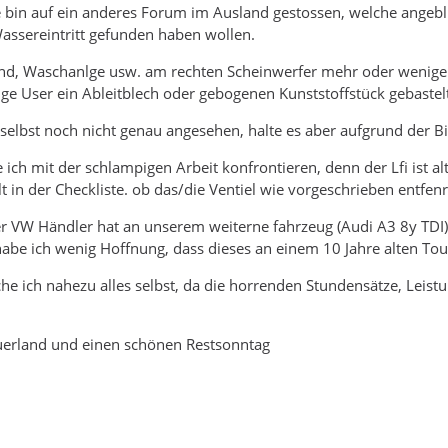
bin auf ein anderes Forum im Ausland gestossen, welche angebli
sereintritt gefunden haben wollen.
ind, Waschanlge usw. am rechten Scheinwerfer mehr oder weniger
ige User ein Ableitblech oder gebogenen Kunststoffstück gebaste
 selbst noch nicht genau angesehen, halte es aber aufgrund der Bi
 ich mit der schlampigen Arbeit konfrontieren, denn der Lfi ist 
t in der Checkliste. ob das/die Ventiel wie vorgeschrieben entfen
r VW Händler hat an unserem weiterne fahrzeug (Audi A3 8y TDI) 
be ich wenig Hoffnung, dass dieses an einem 10 Jahre alten Toua
 ich nahezu alles selbst, da die horrenden Stundensätze, Leistu
erland und einen schönen Restsonntag