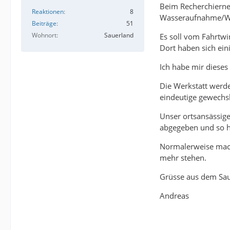
Beim Recherchierne 
Reaktionen
8
Wasseraufnahme/Was
Beiträge
51
Wohnort
Sauerland
Es soll vom Fahrtw
Dort haben sich ein
Ich habe mir dieses
Die Werkstatt werde
eindeutige gewechsl
Unser ortsansässige
abgegeben und so ha
Normalerweise mache
mehr stehen.
Grüsse aus dem Sau
Andreas