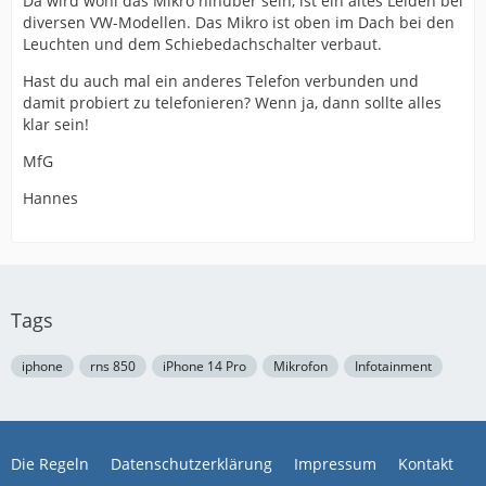
Da wird wohl das Mikro hinüber sein, ist ein altes Leiden bei
diversen VW-Modellen. Das Mikro ist oben im Dach bei den
Leuchten und dem Schiebedachschalter verbaut.
Hast du auch mal ein anderes Telefon verbunden und
damit probiert zu telefonieren? Wenn ja, dann sollte alles
klar sein!
MfG
Hannes
Tags
iphone
rns 850
iPhone 14 Pro
Mikrofon
Infotainment
Die Regeln
Datenschutzerklärung
Impressum
Kontakt