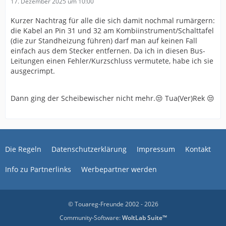
17. Dezember 2025 um 10:00
Kurzer Nachtrag für alle die sich damit nochmal rumärgern:
die Kabel an Pin 31 und 32 am Kombiinstrument/Schalttafel
(die zur Standheizung führen) darf man auf keinen Fall
einfach aus dem Stecker entfernen. Da ich in diesen Bus-
Leitungen einen Fehler/Kurzschluss vermutete, habe ich sie
ausgecrimpt.
Dann ging der Scheibewischer nicht mehr.😒 Tua(Ver)Rek 😒
Die Regeln
Datenschutzerklärung
Impressum
Kontakt
Info zu Partnerlinks
Werbepartner werden
© Touareg-Freunde 2002 - 2026
Community-Software:
WoltLab Suite™