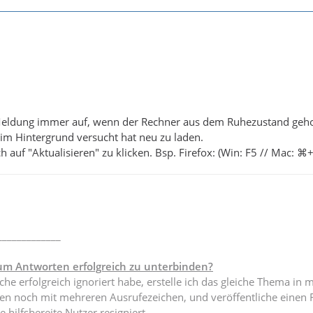
 Meldung immer auf, wenn der Rechner aus dem Ruhezustand gehol
 im Hintergrund versucht hat neu zu laden.
fach auf "Aktualisieren" zu klicken. Bsp. Firefox: (Win: F5 // Mac:
_____________
um Antworten erfolgreich zu unterbinden?
he erfolgreich ignoriert habe, erstelle ich das gleiche Thema in 
sten noch mit mehreren Ausrufezeichen, und veröffentliche eine
e hilfsbereite Nutzer resigniert.