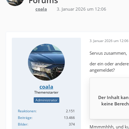
coala
3. Januar 2026 um 12:06
3. Januar 2026 um 12:06
Servus zusammen,
der ein oder andere
angemeldet?
coala
Der Inhalt kan
Administrator
keine Berech
Reaktionen
2.151
Beiträge
13.466
Bilder
374
Mmmmhhh, und kurze 