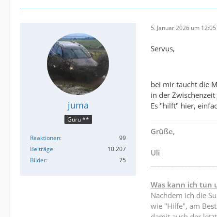
5. Januar 2026 um 12:05
Servus,
bei mir taucht die
in der Zwischenzeit
juma
Es "hilft" hier, ein
Guru **
Grüße,
Reaktionen
99
Beiträge
10.207
Uli
Bilder
75
___________________
Was kann ich tun 
Nachdem ich die Suc
wie "Hilfe", am Be
damit auch der letzt