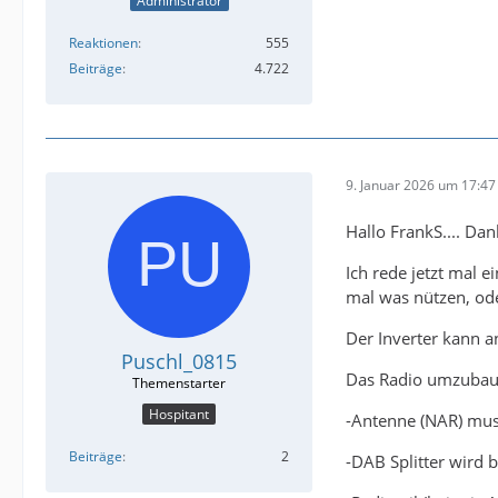
Administrator
Reaktionen
555
Beiträge
4.722
9. Januar 2026 um 17:47
Hallo FrankS.... Dan
Ich rede jetzt mal 
mal was nützen, ode
Der Inverter kann 
Puschl_0815
Das Radio umzubau
Hospitant
-Antenne (NAR) mus
Beiträge
2
-DAB Splitter wird 