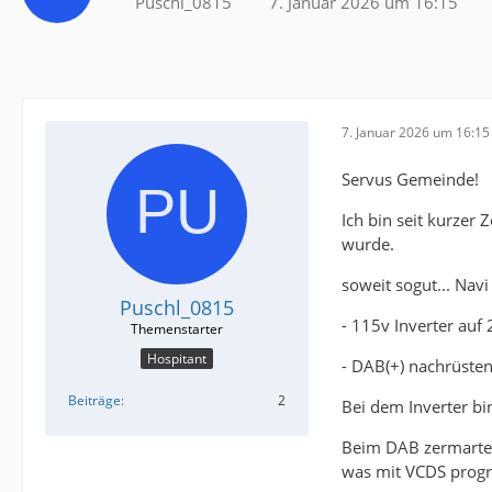
Puschl_0815
7. Januar 2026 um 16:15
7. Januar 2026 um 16:15
Servus Gemeinde!
Ich bin seit kurzer
wurde.
soweit sogut... Navi
Puschl_0815
- 115v Inverter auf 
Hospitant
- DAB(+) nachrüste
Beiträge
2
Bei dem Inverter bi
Beim DAB zermarter 
was mit VCDS prog