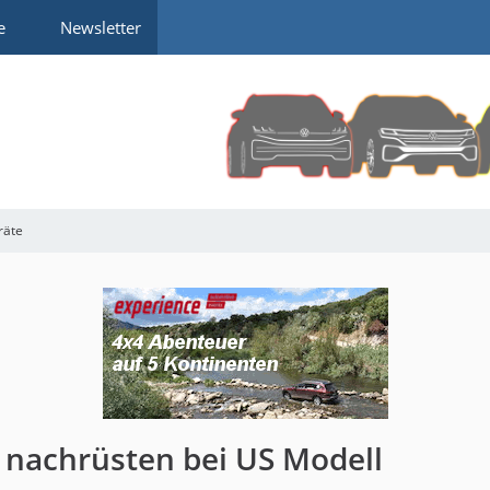
e
Newsletter
räte
) nachrüsten bei US Modell