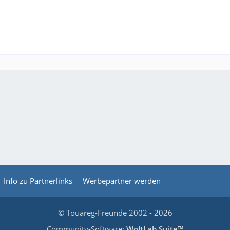
Info zu Partnerlinks
Werbepartner werden
© Touareg-Freunde 2002 - 2026
Community-Software:
WoltLab Suite™