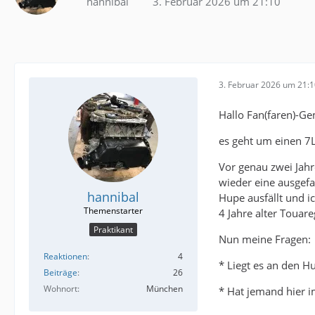
hannibal
3. Februar 2026 um 21:10
3. Februar 2026 um 21:
Hallo Fan(faren)-G
es geht um einen 7L,
Vor genau zwei Jahr
wieder eine ausgefal
hannibal
Hupe ausfällt und i
4 Jahre alter Touare
Praktikant
Nun meine Fragen:
Reaktionen
4
* Liegt es an den H
Beiträge
26
Wohnort
München
* Hat jemand hier 