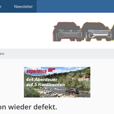
e
Newsletter
räte
on wieder defekt.