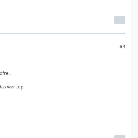
#3
frei.
das war top!