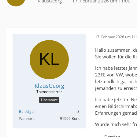
KlausGeorg
17. Februar 2026 um 11:00
17. Februar 2026 um 11
Hallo zusammen, das
Sie wollen für die 
Ich habe letztes Ja
23FE von VW, wobei
letztendlich gar nic
KlausGeorg
jemanden zu erreiche
Ich habe jetzt im N
Hospitant
einen Bildschirmabzu
Beiträge
3
Erfahrungen gemacht
Wohnort
91596 Burk
Würde mich sehr fr
Dateien