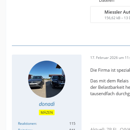
Miessler Au
156,62 kB – 13
17. Februar 2026 um 11
Die Firma ist spezia
Das mit dem Relais 
der Belastbarkeit he
tausendfach durchg
donadi
MÄZEN
Reaktionen
115
Aktuell: 7P FL, CVV