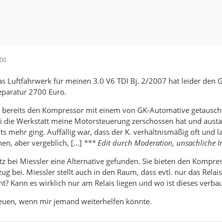
:00
 Luftfahrwerk für meinen 3.0 V6 TDI Bj. 2/2007 hat leider den G
Reparatur 2700 Euro.
hr bereits den Kompressor mit einem von GK-Automative getauscht
 die Werkstatt meine Motorsteuerung zerschossen hat und aust
hts mehr ging. Auffällig war, dass der K. verhältnismäßig oft und 
n, aber vergeblich, [...]
*** Edit durch Moderation, unsachliche In
etz bei Miessler eine Alternative gefunden. Sie bieten den Kompre
g bei. Miessler stellt auch in den Raum, dass evtl. nur das Relai
? Kann es wirklich nur am Relais liegen und wo ist dieses verbau
euen, wenn mir jemand weiterhelfen könnte.