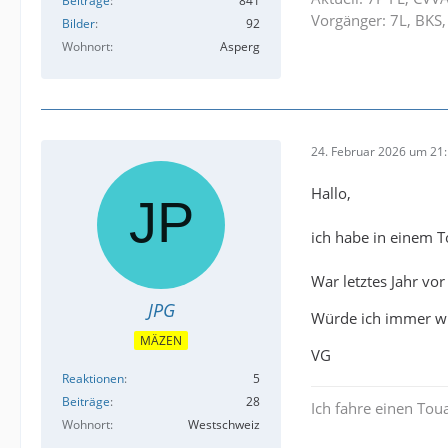
Beiträge
841
Vorgänger: 7L, BKS,
Bilder
92
Wohnort
Asperg
24. Februar 2026 um 21
Hallo,
ich habe in einem T
War letztes Jahr vo
JPG
Würde ich immer w
MÄZEN
VG
Reaktionen
5
Beiträge
28
Ich fahre einen To
Wohnort
Westschweiz