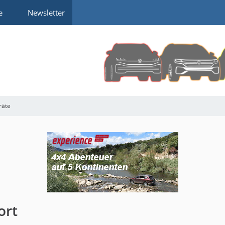
e
Newsletter
räte
ort