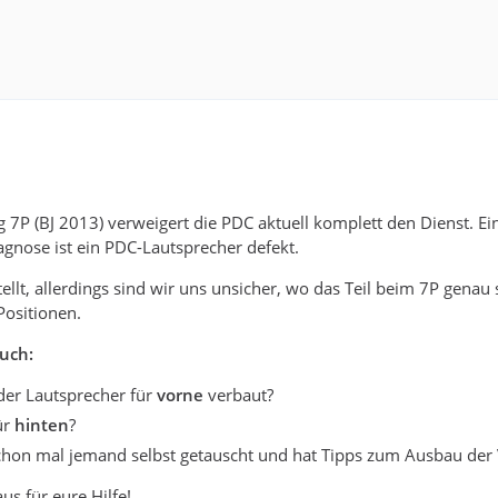
7P (BJ 2013) verweigert die PDC aktuell komplett den Dienst. Ei
agnose ist ein PDC-Lautsprecher defekt.
tellt, allerdings sind wir uns unsicher, wo das Teil beim 7P genau s
Positionen.
uch:
der Lautsprecher für
vorne
verbaut?
ür
hinten
?
schon mal jemand selbst getauscht und hat Tipps zum Ausbau der
us für eure Hilfe!