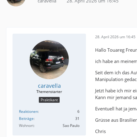
caravella
28. April 2026 um 16:45
28. April 2026 um 16:45
Hallo Touareg Freu
ich habe an meinem 
Seit dem ich das Au
Manipulation gedac
caravella
Jetzt habe ich mir 
Kann mir jemand sa
Praktikant
Eventuell hat ja je
Reaktionen
6
Beiträge
31
Grüsse aus Brasilie
Wohnort
Sao Paulo
Chris