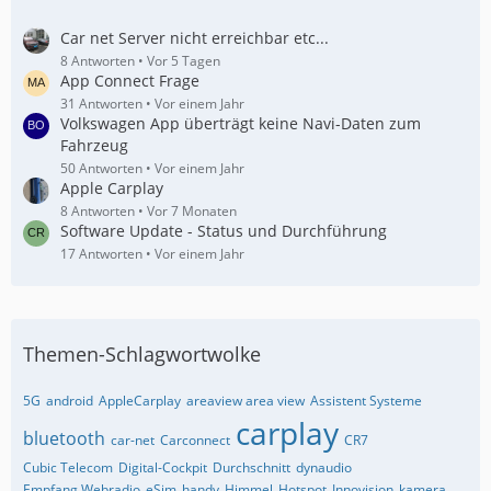
Car net Server nicht erreichbar etc...
8 Antworten
Vor 5 Tagen
App Connect Frage
31 Antworten
Vor einem Jahr
Volkswagen App überträgt keine Navi-Daten zum
Fahrzeug
50 Antworten
Vor einem Jahr
Apple Carplay
8 Antworten
Vor 7 Monaten
Software Update - Status und Durchführung
17 Antworten
Vor einem Jahr
Themen-Schlagwortwolke
5G
android
AppleCarplay
areaview area view
Assistent Systeme
carplay
bluetooth
car-net
Carconnect
CR7
Cubic Telecom
Digital-Cockpit
Durchschnitt
dynaudio
Empfang Webradio
eSim
handy
Himmel
Hotspot
Innovision
kamera