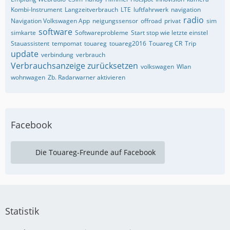
Kombi-Instrument
Langzeitverbrauch
LTE
luftfahrwerk
navigation
radio
Navigation Volkswagen App
neigungssensor
offroad
privat
sim
software
simkarte
Softwareprobleme
Start stop wie letzte einstel
Stauassistent
tempomat
touareg
touareg2016
Touareg CR
Trip
update
verbindung
verbrauch
Verbrauchsanzeige zurücksetzen
volkswagen
Wlan
wohnwagen
Zb. Radarwarner aktivieren
Facebook
Die Touareg-Freunde auf Facebook
Statistik