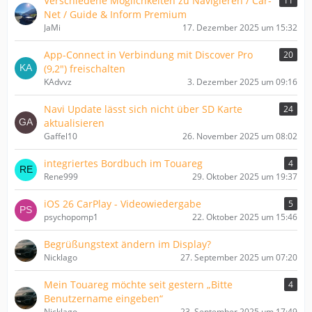
Verschiedene Möglichkeiten zu Navigieren / Car-
11
Net / Guide & Inform Premium
JaMi
17. Dezember 2025 um 15:32
App-Connect in Verbindung mit Discover Pro
20
(9,2") freischalten
KAdvvz
3. Dezember 2025 um 09:16
Navi Update lässt sich nicht über SD Karte
24
aktualisieren
Gaffel10
26. November 2025 um 08:02
integriertes Bordbuch im Touareg
4
Rene999
29. Oktober 2025 um 19:37
iOS 26 CarPlay - Videowiedergabe
5
psychopomp1
22. Oktober 2025 um 15:46
Begrüßungstext ändern im Display?
Nicklago
27. September 2025 um 07:20
Mein Touareg möchte seit gestern „Bitte
4
Benutzername eingeben“
Nicklago
23. September 2025 um 17:49