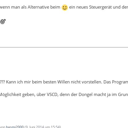
v, wenn man als Alternative beim
ein neues Steuergerät und den
t??? Kann ich mir beim besten Willen nicht vorstellen. Das Progr
öglichkeit geben, über VSCD, denn der Dongel macht ja im Grunde
 von
hasmi2000
(
9. Juni 2014 um 15:54
)