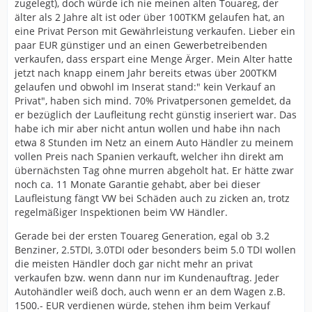
zugelegt), doch würde ich nie meinen alten Touareg, der
älter als 2 Jahre alt ist oder über 100TKM gelaufen hat, an
eine Privat Person mit Gewährleistung verkaufen. Lieber ein
paar EUR günstiger und an einen Gewerbetreibenden
verkaufen, dass erspart eine Menge Ärger. Mein Alter hatte
jetzt nach knapp einem Jahr bereits etwas über 200TKM
gelaufen und obwohl im Inserat stand:" kein Verkauf an
Privat", haben sich mind. 70% Privatpersonen gemeldet, da
er bezüglich der Laufleitung recht günstig inseriert war. Das
habe ich mir aber nicht antun wollen und habe ihn nach
etwa 8 Stunden im Netz an einem Auto Händler zu meinem
vollen Preis nach Spanien verkauft, welcher ihn direkt am
übernächsten Tag ohne murren abgeholt hat. Er hätte zwar
noch ca. 11 Monate Garantie gehabt, aber bei dieser
Laufleistung fängt VW bei Schäden auch zu zicken an, trotz
regelmäßiger Inspektionen beim VW Händler.
Gerade bei der ersten Touareg Generation, egal ob 3.2
Benziner, 2.5TDI, 3.0TDI oder besonders beim 5.0 TDI wollen
die meisten Händler doch gar nicht mehr an privat
verkaufen bzw. wenn dann nur im Kundenauftrag. Jeder
Autohändler weiß doch, auch wenn er an dem Wagen z.B.
1500.- EUR verdienen würde, stehen ihm beim Verkauf