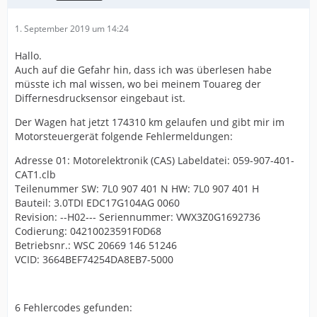
1. September 2019 um 14:24
Hallo.
Auch auf die Gefahr hin, dass ich was überlesen habe
müsste ich mal wissen, wo bei meinem Touareg der
Differnesdrucksensor eingebaut ist.
Der Wagen hat jetzt 174310 km gelaufen und gibt mir im
Motorsteuergerät folgende Fehlermeldungen:
Adresse 01: Motorelektronik (CAS) Labeldatei: 059-907-401-
CAT1.clb
Teilenummer SW: 7L0 907 401 N HW: 7L0 907 401 H
Bauteil: 3.0TDI EDC17G104AG 0060
Revision: --H02--- Seriennummer: VWX3Z0G1692736
Codierung: 04210023591F0D68
Betriebsnr.: WSC 20669 146 51246
VCID: 3664BEF74254DA8EB7-5000
6 Fehlercodes gefunden: