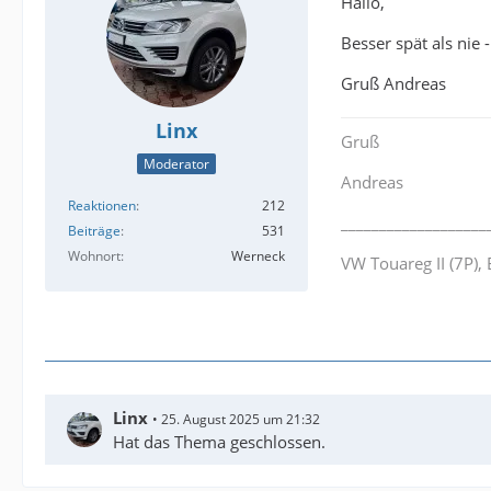
Hallo,
Besser spät als nie
Gruß Andreas
Linx
Gruß
Moderator
Andreas
Reaktionen
212
___________________
Beiträge
531
Wohnort
Werneck
VW Touareg II (7P)
Linx
25. August 2025 um 21:32
Hat das Thema geschlossen.