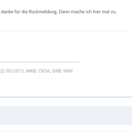
 - danke für die Rückmeldung. Dann mache ich hier mal zu.
_______________________________________
, EZ: 05/2015, MKB: CKDA, GKB: NXN