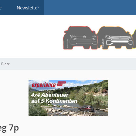
e
Newsletter
Biete
eg 7p