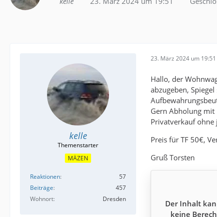
kelle
23. März 2024 um 19:51
Geschlo
23. März 2024 um 19:51
Hallo, der Wohnwage
abzugeben, Spiegel s
Aufbewahrungsbeute
Gern Abholung mit 
Privatverkauf ohne
kelle
Preis für TF 50€, V
Gruß Torsten
MÄZEN
Reaktionen
57
Beiträge
457
Wohnort
Dresden
Der Inhalt kan
keine Berech