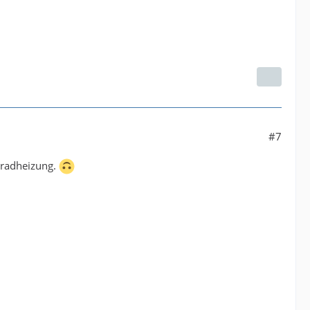
#7
nkradheizung.