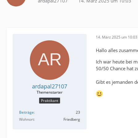
ardapal27107
14. März 2025 um 10:03
14. März 2025 um 10:03
Hallo alles zusamm
Ich war heute bei m
50/50 Chance hat zu
Gibt es jemanden de
ardapal27107
Praktikant
Beiträge
23
Wohnort
Friedberg