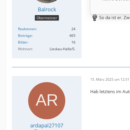
Balrock
So da ist er. Z
Obermeister
Reaktionen
24
Beiträge
465
Bilder
16
Wohnort
Lieskau-Halle/S.
15. März 2025 um 12:51
Hab letztens im Au
ardapal27107