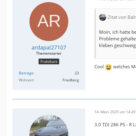
Zitat von Bal
Moin, ich hatte b
Probleme gehalten
kleben geschweig
ardapal27107
Praktikant
Cool
welches Mo
Beiträge
23
Wohnort
Friedberg
14. März 2025 um 14:20
3.0 TDI 286 PS - R L