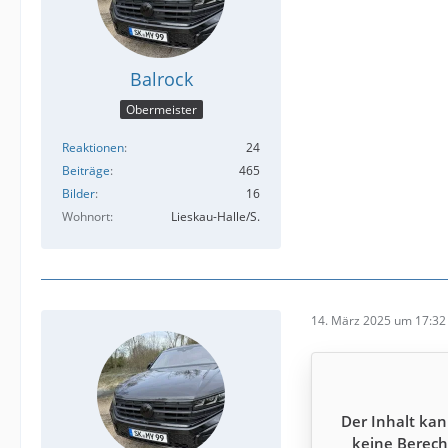
Balrock
Obermeister
Reaktionen
24
Beiträge
465
Bilder
16
Wohnort
Lieskau-Halle/S.
14. März 2025 um 17:32
Der Inhalt kan
keine Berech